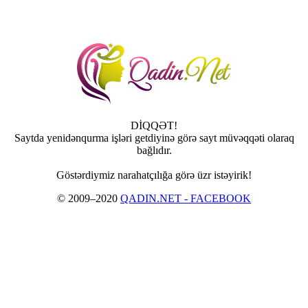
DİQQƏT!
Saytda yenidənqurma işləri getdiyinə görə sayt müvəqqəti olaraq
bağlıdır.
Göstərdiymiz narahatçılığa görə üzr istəyirik!
© 2009–2020
QADIN.NET - FACEBOOK