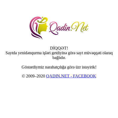
DİQQƏT!
Saytda yenidənqurma işləri getdiyinə görə sayt müvəqqəti olaraq
bağlıdır.
Göstərdiymiz narahatçılığa görə üzr istəyirik!
© 2009–2020
QADIN.NET - FACEBOOK