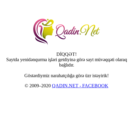
DİQQƏT!
Saytda yenidənqurma işləri getdiyinə görə sayt müvəqqəti olaraq
bağlıdır.
Göstərdiymiz narahatçılığa görə üzr istəyirik!
© 2009–2020
QADIN.NET - FACEBOOK