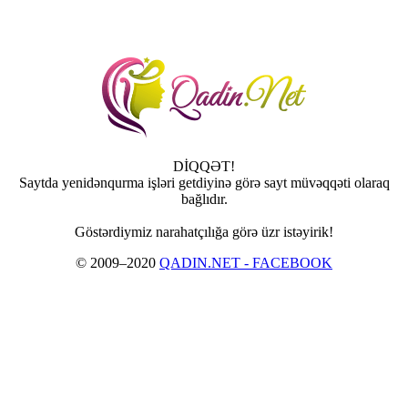
DİQQƏT!
Saytda yenidənqurma işləri getdiyinə görə sayt müvəqqəti olaraq
bağlıdır.
Göstərdiymiz narahatçılığa görə üzr istəyirik!
© 2009–2020
QADIN.NET - FACEBOOK