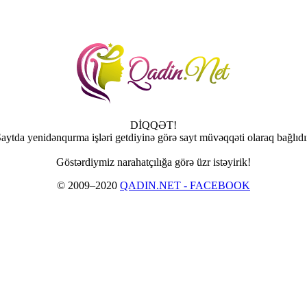
DİQQƏT!
aytda yenidənqurma işləri getdiyinə görə sayt müvəqqəti olaraq bağlıdı
Göstərdiymiz narahatçılığa görə üzr istəyirik!
© 2009–2020
QADIN.NET - FACEBOOK