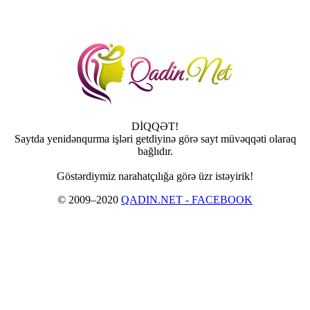
DİQQƏT!
Saytda yenidənqurma işləri getdiyinə görə sayt müvəqqəti olaraq
bağlıdır.
Göstərdiymiz narahatçılığa görə üzr istəyirik!
© 2009–2020
QADIN.NET - FACEBOOK