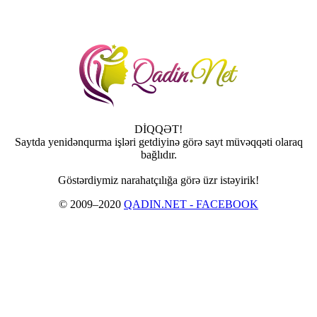
DİQQƏT!
Saytda yenidənqurma işləri getdiyinə görə sayt müvəqqəti olaraq
bağlıdır.
Göstərdiymiz narahatçılığa görə üzr istəyirik!
© 2009–2020
QADIN.NET - FACEBOOK