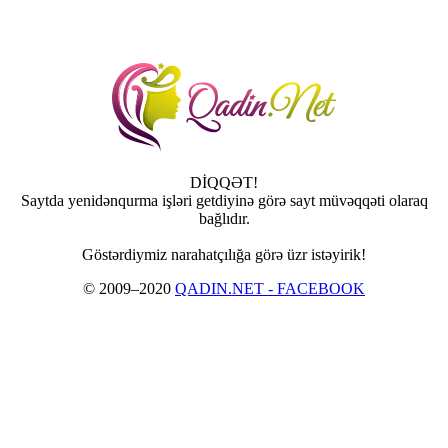
DİQQƏT!
Saytda yenidənqurma işləri getdiyinə görə sayt müvəqqəti olaraq
bağlıdır.
Göstərdiymiz narahatçılığa görə üzr istəyirik!
© 2009–2020
QADIN.NET - FACEBOOK