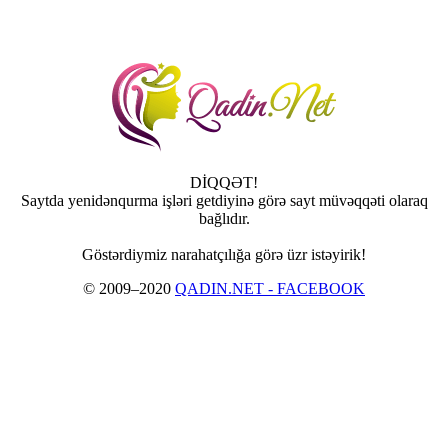
DİQQƏT!
Saytda yenidənqurma işləri getdiyinə görə sayt müvəqqəti olaraq
bağlıdır.
Göstərdiymiz narahatçılığa görə üzr istəyirik!
© 2009–2020
QADIN.NET - FACEBOOK