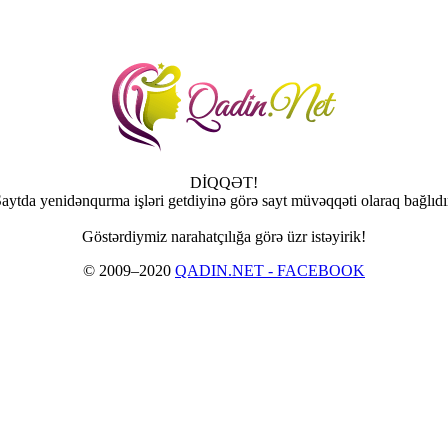
DİQQƏT!
aytda yenidənqurma işləri getdiyinə görə sayt müvəqqəti olaraq bağlıdı
Göstərdiymiz narahatçılığa görə üzr istəyirik!
© 2009–2020
QADIN.NET - FACEBOOK