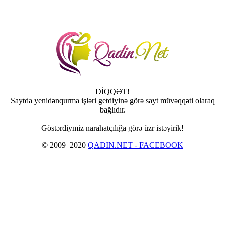
DİQQƏT!
Saytda yenidənqurma işləri getdiyinə görə sayt müvəqqəti olaraq
bağlıdır.
Göstərdiymiz narahatçılığa görə üzr istəyirik!
© 2009–2020
QADIN.NET - FACEBOOK