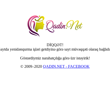
DİQQƏT!
aytda yenidənqurma işləri getdiyinə görə sayt müvəqqəti olaraq bağlıdı
Göstərdiymiz narahatçılığa görə üzr istəyirik!
© 2009–2020
QADIN.NET - FACEBOOK