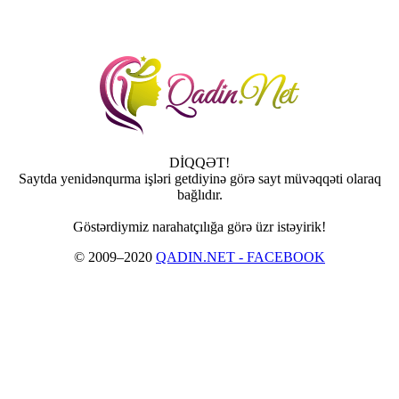
DİQQƏT!
Saytda yenidənqurma işləri getdiyinə görə sayt müvəqqəti olaraq
bağlıdır.
Göstərdiymiz narahatçılığa görə üzr istəyirik!
© 2009–2020
QADIN.NET - FACEBOOK