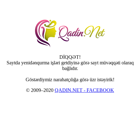
DİQQƏT!
Saytda yenidənqurma işləri getdiyinə görə sayt müvəqqəti olaraq
bağlıdır.
Göstərdiymiz narahatçılığa görə üzr istəyirik!
© 2009–2020
QADIN.NET - FACEBOOK