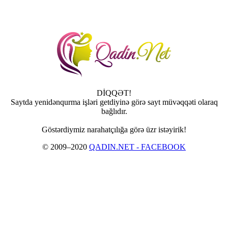
DİQQƏT!
Saytda yenidənqurma işləri getdiyinə görə sayt müvəqqəti olaraq
bağlıdır.
Göstərdiymiz narahatçılığa görə üzr istəyirik!
© 2009–2020
QADIN.NET - FACEBOOK