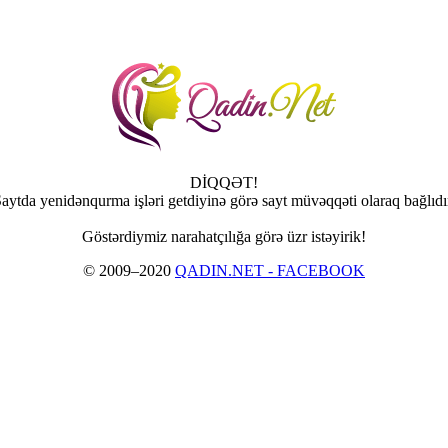
DİQQƏT!
aytda yenidənqurma işləri getdiyinə görə sayt müvəqqəti olaraq bağlıdı
Göstərdiymiz narahatçılığa görə üzr istəyirik!
© 2009–2020
QADIN.NET - FACEBOOK