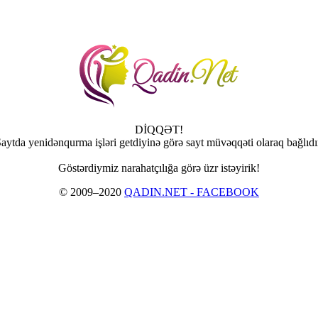
DİQQƏT!
aytda yenidənqurma işləri getdiyinə görə sayt müvəqqəti olaraq bağlıdı
Göstərdiymiz narahatçılığa görə üzr istəyirik!
© 2009–2020
QADIN.NET - FACEBOOK