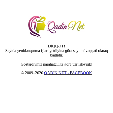
DİQQƏT!
Saytda yenidənqurma işləri getdiyinə görə sayt müvəqqəti olaraq
bağlıdır.
Göstərdiymiz narahatçılığa görə üzr istəyirik!
© 2009–2020
QADIN.NET - FACEBOOK