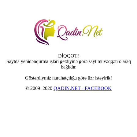
DİQQƏT!
Saytda yenidənqurma işləri getdiyinə görə sayt müvəqqəti olaraq
bağlıdır.
Göstərdiymiz narahatçılığa görə üzr istəyirik!
© 2009–2020
QADIN.NET - FACEBOOK