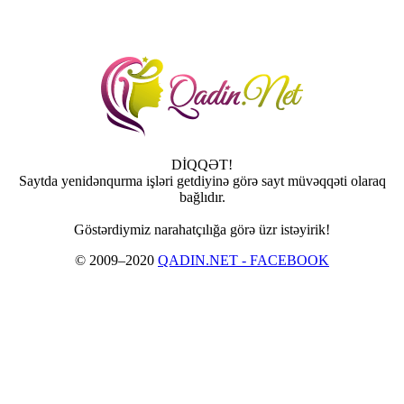
DİQQƏT!
Saytda yenidənqurma işləri getdiyinə görə sayt müvəqqəti olaraq
bağlıdır.
Göstərdiymiz narahatçılığa görə üzr istəyirik!
© 2009–2020
QADIN.NET - FACEBOOK