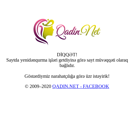
DİQQƏT!
Saytda yenidənqurma işləri getdiyinə görə sayt müvəqqəti olaraq
bağlıdır.
Göstərdiymiz narahatçılığa görə üzr istəyirik!
© 2009–2020
QADIN.NET - FACEBOOK