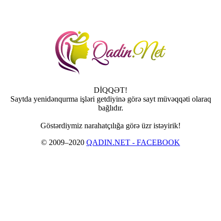
DİQQƏT!
Saytda yenidənqurma işləri getdiyinə görə sayt müvəqqəti olaraq
bağlıdır.
Göstərdiymiz narahatçılığa görə üzr istəyirik!
© 2009–2020
QADIN.NET - FACEBOOK