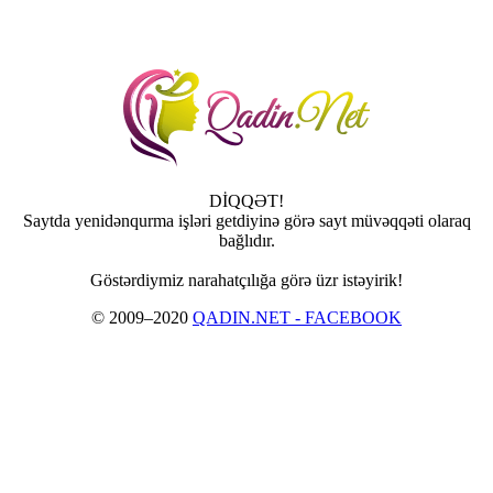
DİQQƏT!
Saytda yenidənqurma işləri getdiyinə görə sayt müvəqqəti olaraq
bağlıdır.
Göstərdiymiz narahatçılığa görə üzr istəyirik!
© 2009–2020
QADIN.NET - FACEBOOK