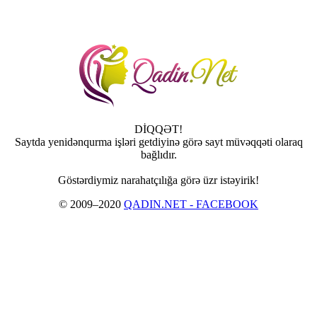
DİQQƏT!
Saytda yenidənqurma işləri getdiyinə görə sayt müvəqqəti olaraq
bağlıdır.
Göstərdiymiz narahatçılığa görə üzr istəyirik!
© 2009–2020
QADIN.NET - FACEBOOK