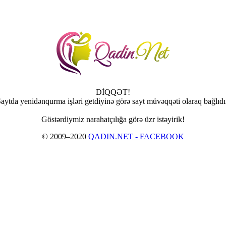
DİQQƏT!
aytda yenidənqurma işləri getdiyinə görə sayt müvəqqəti olaraq bağlıdı
Göstərdiymiz narahatçılığa görə üzr istəyirik!
© 2009–2020
QADIN.NET - FACEBOOK