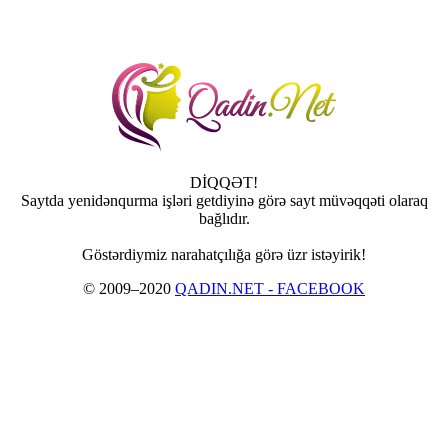
DİQQƏT!
Saytda yenidənqurma işləri getdiyinə görə sayt müvəqqəti olaraq
bağlıdır.
Göstərdiymiz narahatçılığa görə üzr istəyirik!
© 2009–2020
QADIN.NET - FACEBOOK