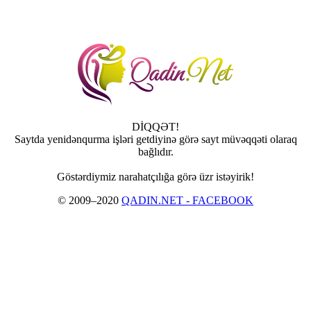
DİQQƏT!
Saytda yenidənqurma işləri getdiyinə görə sayt müvəqqəti olaraq
bağlıdır.
Göstərdiymiz narahatçılığa görə üzr istəyirik!
© 2009–2020
QADIN.NET - FACEBOOK