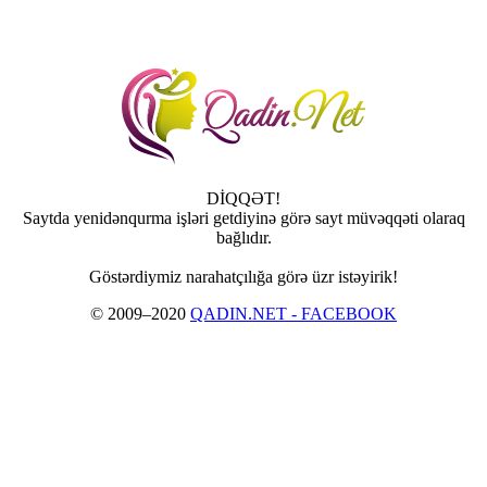
DİQQƏT!
Saytda yenidənqurma işləri getdiyinə görə sayt müvəqqəti olaraq
bağlıdır.
Göstərdiymiz narahatçılığa görə üzr istəyirik!
© 2009–2020
QADIN.NET - FACEBOOK