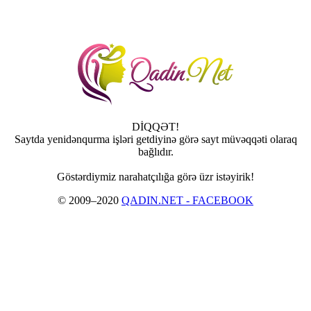
DİQQƏT!
Saytda yenidənqurma işləri getdiyinə görə sayt müvəqqəti olaraq
bağlıdır.
Göstərdiymiz narahatçılığa görə üzr istəyirik!
© 2009–2020
QADIN.NET - FACEBOOK