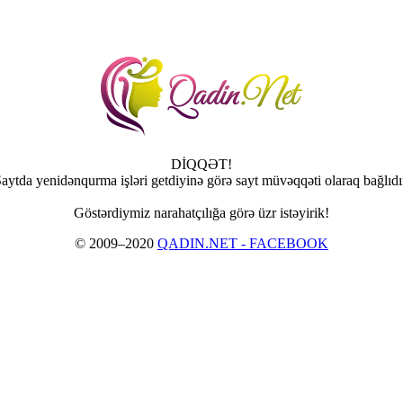
DİQQƏT!
aytda yenidənqurma işləri getdiyinə görə sayt müvəqqəti olaraq bağlıdı
Göstərdiymiz narahatçılığa görə üzr istəyirik!
© 2009–2020
QADIN.NET - FACEBOOK