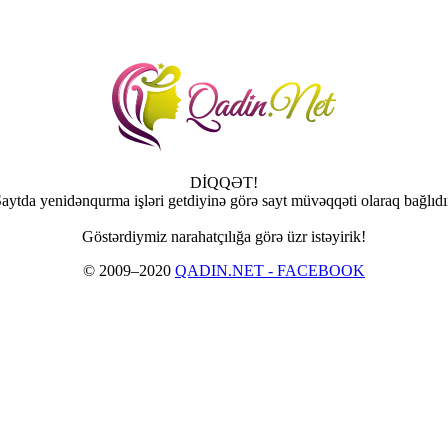
DİQQƏT!
aytda yenidənqurma işləri getdiyinə görə sayt müvəqqəti olaraq bağlıdı
Göstərdiymiz narahatçılığa görə üzr istəyirik!
© 2009–2020
QADIN.NET - FACEBOOK