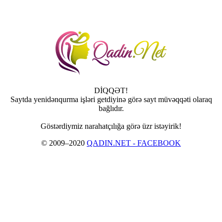
DİQQƏT!
Saytda yenidənqurma işləri getdiyinə görə sayt müvəqqəti olaraq
bağlıdır.
Göstərdiymiz narahatçılığa görə üzr istəyirik!
© 2009–2020
QADIN.NET - FACEBOOK