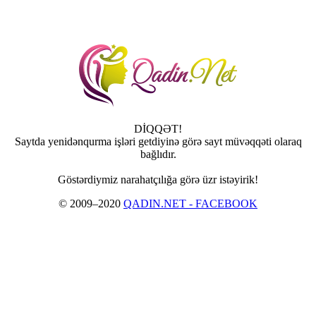
DİQQƏT!
Saytda yenidənqurma işləri getdiyinə görə sayt müvəqqəti olaraq
bağlıdır.
Göstərdiymiz narahatçılığa görə üzr istəyirik!
© 2009–2020
QADIN.NET - FACEBOOK