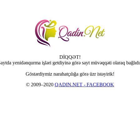
DİQQƏT!
aytda yenidənqurma işləri getdiyinə görə sayt müvəqqəti olaraq bağlıdı
Göstərdiymiz narahatçılığa görə üzr istəyirik!
© 2009–2020
QADIN.NET - FACEBOOK