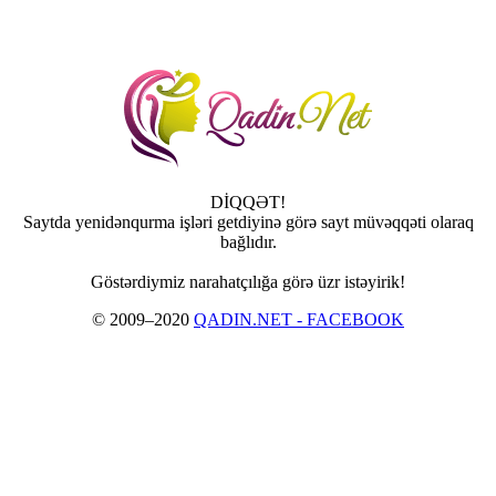
DİQQƏT!
Saytda yenidənqurma işləri getdiyinə görə sayt müvəqqəti olaraq
bağlıdır.
Göstərdiymiz narahatçılığa görə üzr istəyirik!
© 2009–2020
QADIN.NET - FACEBOOK