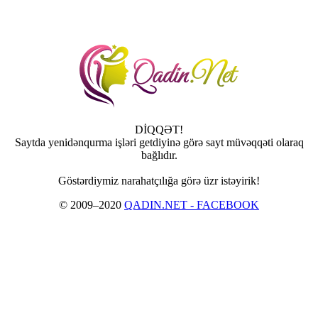
DİQQƏT!
Saytda yenidənqurma işləri getdiyinə görə sayt müvəqqəti olaraq
bağlıdır.
Göstərdiymiz narahatçılığa görə üzr istəyirik!
© 2009–2020
QADIN.NET - FACEBOOK