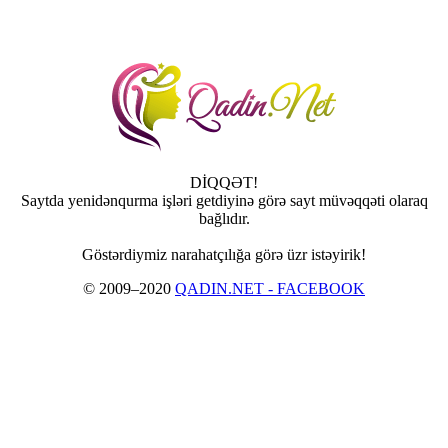
DİQQƏT!
Saytda yenidənqurma işləri getdiyinə görə sayt müvəqqəti olaraq
bağlıdır.
Göstərdiymiz narahatçılığa görə üzr istəyirik!
© 2009–2020
QADIN.NET - FACEBOOK