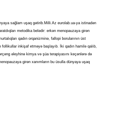
yaya sağlam uşaq gətirib.Milli.Az eurolab.ua-ya istinadən
yaratdıqları metodika belədir: erkən menopauzaya girən
rtalıqları qadın orqanizminə, fallopi borularının üst
follikullar inkişaf etməyə başlayıb. İki qadın hamilə qalıb,
xərçəng əleyhinə kimya və şüa terapiyasını keçənlərə də
 menopauzaya girən xanımların bu üsulla dünyaya uşaq