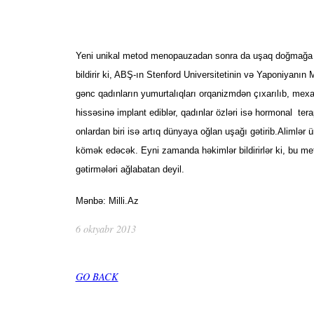
Yeni unikal metod menopauzadan sonra da uşaq doğmağa imka
bildirir ki, ABŞ-ın Stenford Universitetinin və Yaponiyanı
gənc qadınların yumurtalıqları orqanizmdən çıxarılıb, mexani
hissəsinə implant ediblər, qadınlar özləri isə hormonal tera
onlardan biri isə artıq dünyaya oğlan uşağı gətirib.Alimlə
kömək edəcək. Eyni zamanda həkimlər bildirirlər ki, bu m
gətirmələri ağlabatan deyil.
Mənbə: Milli.Az
6 oktyabr 2013
GO BACK