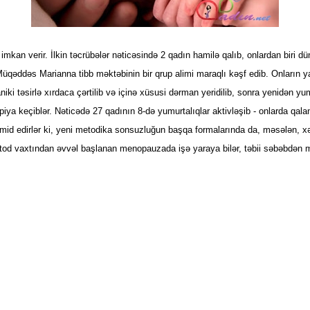
n verir. İlkin təcrübələr nəticəsində 2 qadın hamilə qalıb, onlardan biri dün
n Müqəddəs Marianna tibb məktəbinin bir qrup alimi maraqlı kəşf edib. Onların 
ki təsirlə xırdaca çərtilib və içinə xüsusi dərman yeridilib, sonra yenidən yumu
piya keçiblər. Nəticədə 27 qadının 8-də yumurtalıqlar aktivləşib - onlarda qalan 
r ümid edirlər ki, yeni metodika sonsuzluğun başqa formalarında da, məsələn, 
etod vaxtından əvvəl başlanan menopauzada işə yaraya bilər, təbii səbəbdən