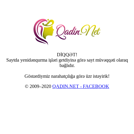
DİQQƏT!
Saytda yenidənqurma işləri getdiyinə görə sayt müvəqqəti olaraq
bağlıdır.
Göstərdiymiz narahatçılığa görə üzr istəyirik!
© 2009–2020
QADIN.NET - FACEBOOK