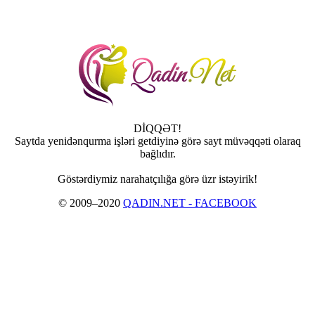
DİQQƏT!
Saytda yenidənqurma işləri getdiyinə görə sayt müvəqqəti olaraq
bağlıdır.
Göstərdiymiz narahatçılığa görə üzr istəyirik!
© 2009–2020
QADIN.NET - FACEBOOK