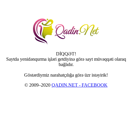
DİQQƏT!
Saytda yenidənqurma işləri getdiyinə görə sayt müvəqqəti olaraq
bağlıdır.
Göstərdiymiz narahatçılığa görə üzr istəyirik!
© 2009–2020
QADIN.NET - FACEBOOK