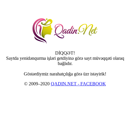
DİQQƏT!
Saytda yenidənqurma işləri getdiyinə görə sayt müvəqqəti olaraq
bağlıdır.
Göstərdiymiz narahatçılığa görə üzr istəyirik!
© 2009–2020
QADIN.NET - FACEBOOK