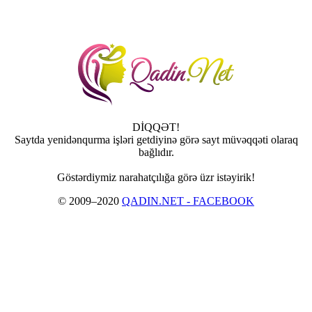
DİQQƏT!
Saytda yenidənqurma işləri getdiyinə görə sayt müvəqqəti olaraq
bağlıdır.
Göstərdiymiz narahatçılığa görə üzr istəyirik!
© 2009–2020
QADIN.NET - FACEBOOK