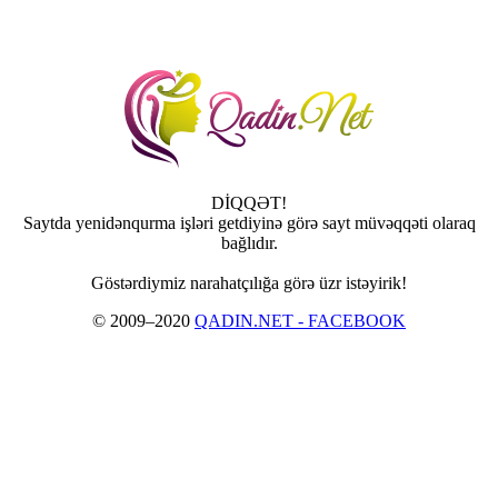
DİQQƏT!
Saytda yenidənqurma işləri getdiyinə görə sayt müvəqqəti olaraq
bağlıdır.
Göstərdiymiz narahatçılığa görə üzr istəyirik!
© 2009–2020
QADIN.NET - FACEBOOK