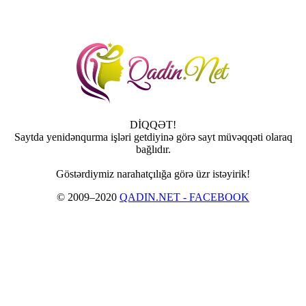
DİQQƏT!
Saytda yenidənqurma işləri getdiyinə görə sayt müvəqqəti olaraq
bağlıdır.
Göstərdiymiz narahatçılığa görə üzr istəyirik!
© 2009–2020
QADIN.NET - FACEBOOK