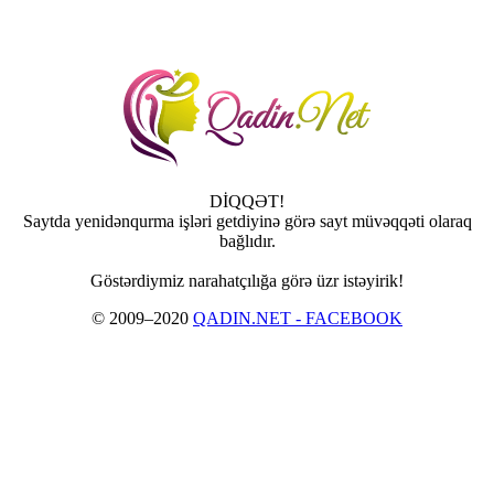
DİQQƏT!
Saytda yenidənqurma işləri getdiyinə görə sayt müvəqqəti olaraq
bağlıdır.
Göstərdiymiz narahatçılığa görə üzr istəyirik!
© 2009–2020
QADIN.NET - FACEBOOK