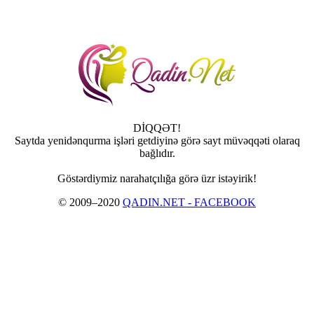
DİQQƏT!
Saytda yenidənqurma işləri getdiyinə görə sayt müvəqqəti olaraq
bağlıdır.
Göstərdiymiz narahatçılığa görə üzr istəyirik!
© 2009–2020
QADIN.NET - FACEBOOK