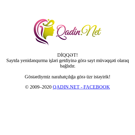
DİQQƏT!
Saytda yenidənqurma işləri getdiyinə görə sayt müvəqqəti olaraq
bağlıdır.
Göstərdiymiz narahatçılığa görə üzr istəyirik!
© 2009–2020
QADIN.NET - FACEBOOK