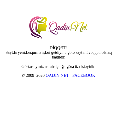
DİQQƏT!
Saytda yenidənqurma işləri getdiyinə görə sayt müvəqqəti olaraq
bağlıdır.
Göstərdiymiz narahatçılığa görə üzr istəyirik!
© 2009–2020
QADIN.NET - FACEBOOK