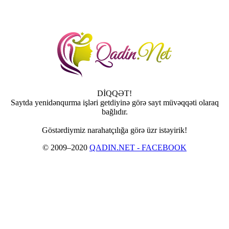
DİQQƏT!
Saytda yenidənqurma işləri getdiyinə görə sayt müvəqqəti olaraq
bağlıdır.
Göstərdiymiz narahatçılığa görə üzr istəyirik!
© 2009–2020
QADIN.NET - FACEBOOK